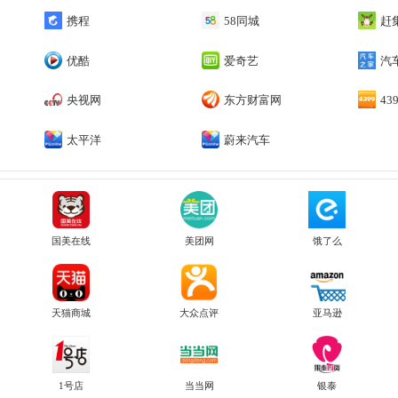
携程
58同城
赶
优酷
爱奇艺
汽
央视网
东方财富网
43
太平洋
蔚来汽车
国美在线
美团网
饿了么
天猫商城
大众点评
亚马逊
1号店
当当网
银泰