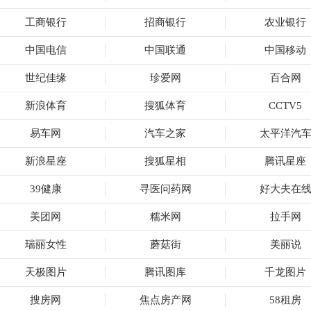
工商银行
招商银行
农业银行
中国电信
中国联通
中国移动
世纪佳缘
珍爱网
百合网
新浪体育
搜狐体育
CCTV5
易车网
汽车之家
太平洋汽
新浪星座
搜狐星相
腾讯星座
39健康
寻医问药网
好大夫在
美团网
糯米网
拉手网
瑞丽女性
蘑菇街
美丽说
天极图片
腾讯图库
千龙图片
搜房网
焦点房产网
58租房