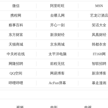
微信
阿里旺旺
MSN
携程网
去哪儿网
艺龙订酒
糗事百科
开心一刻
笑话大全
东方财富
新浪财经
凤凰财经
天猫商城
京东商城
韩都衣舍
中关村在线
太平洋电脑
IT168网
网隆招聘
前程无忧
智联招聘
QQ空间
网易博客
新浪博客
哔哩哔哩
AcFun弹幕
暴走漫画
视频
电影
电视