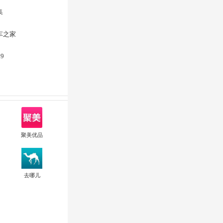
集
车之家
99
聚美优品
去哪儿