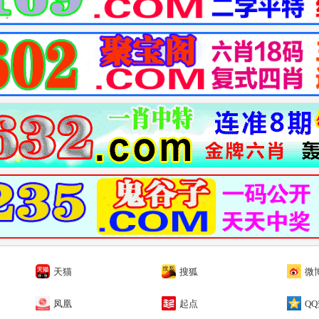
天猫
搜狐
微
凤凰
起点
Q