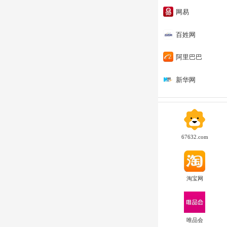
网易
百姓网
阿里巴巴
新华网
67632.com
淘宝网
唯品会