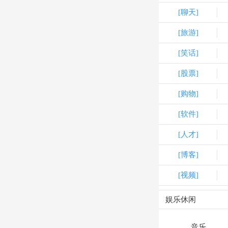
[聊天]
[旅游]
[笑话]
[股票]
[购物]
[软件]
[人才]
[博客]
[视频]
娱乐休闲
音乐