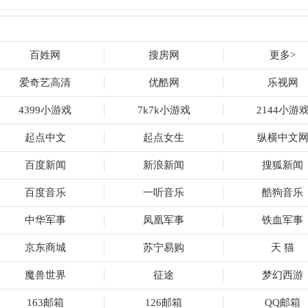
百姓网
搜房网
更多>
爱奇艺高清
优酷网
乐视网
4399小游戏
7k7k小游戏
2144小游
起点中文
起点女生
纵横中文
百度新闻
新浪新闻
搜狐新闻
百度音乐
一听音乐
酷狗音乐
中华军事
凤凰军事
铁血军事
京东商城
苏宁易购
天 猫
魔兽世界
征途
梦幻西游
163邮箱
126邮箱
QQ邮箱